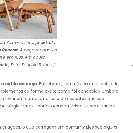
a Poltrona Fofa, projetada
o Roncca
. A peça recebeu o
ase em 100% em couro
asil
| Foto: Fabricio Ronca |
 o estilo
da peça
. Entretanto, sem dúvidas, a escolha do
omplementa da forma exata como foi concebida. Embora
so levar em conta uma série de aspectos que são
 Sérgio Matos, Fabrício Roncca, Aristeu Pires e Zanine
s criações, o que carregam em comum? Eles são alguns