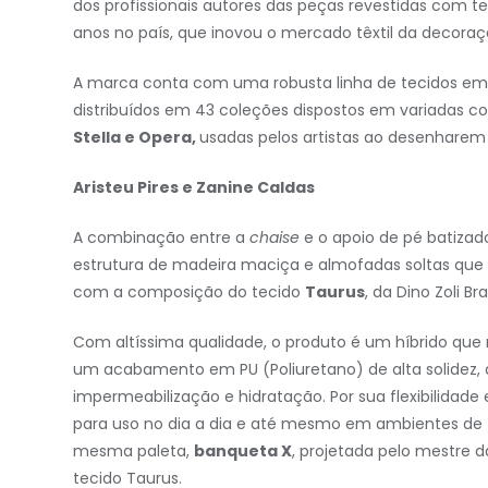
dos profissionais autores das peças revestidas com t
anos no país, que inovou o mercado têxtil da decoraç
A marca conta com uma robusta linha de tecidos em s
distribuídos em 43 coleções dispostos em variadas c
Stella e Opera,
usadas pelos artistas ao desenharem 
Aristeu Pires e Zanin
e
Caldas
A combinação entre a
chaise
e o apoio de pé batizad
estrutura de madeira maciça e almofadas soltas que 
com a composição do tecido
Taurus
, da Dino Zoli Bras
Com altíssima qualidade, o produto é um híbrido qu
um acabamento em PU (Poliuretano) de alta solidez,
impermeabilização e hidratação. Por sua flexibilidade
para uso no dia a dia e até mesmo em ambientes de t
mesma paleta,
banqueta X
, projetada pelo mestre 
tecido Taurus.