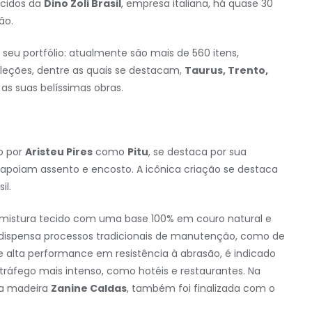
ecidos da
Dino Zoli Brasil
, empresa italiana, há quase 30
ão.
eu portfólio: atualmente são mais de 560 itens,
oleções, dentre as quais se destacam,
Taurus, Trento,
as suas belíssimas obras.
o por
Aristeu Pires
como
Pitu
, se destaca por sua
apoiam assento e encosto. A icônica criação se destaca
il.
e mistura tecido com uma base 100% em couro natural e
 dispensa processos tradicionais de manutenção, como de
 e alta performance em resistência à abrasão, é indicado
ráfego mais intenso, como hotéis e restaurantes. Na
da madeira
Zanin
e
Caldas
, também foi finalizada com o